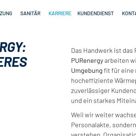
IZUNG
SANITÄR
KARRIERE
KUNDENDIENST
KONT
RGY:
Das Handwerk ist das
ERES
PURenergy
arbeiten wi
Umgebung
fit für ein
hocheffiziente Wärme
zuverlässiger Kundendi
und ein starkes Mitein
Weil wir weiter wachs
Personalakte, sondern
verstehen, Organisatio